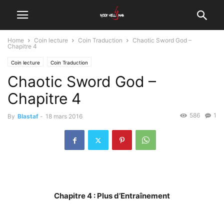
Home
Coin lecture
Coin Traduction
Chaotic Sword God –
Chapitre 4
Coin lecture
Coin Traduction
Chaotic Sword God –
Chapitre 4
586
1
By
Blastaf
-
18 mars 2016
Chapitre 4 : Plus d’Entraînement