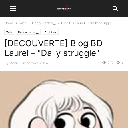
Home
Web
Découvertes__
Blog BD Laurel – "Daily struggle"
Web
Découvertes__
Archives
[DÉCOUVERTE] Blog BD
Laurel – "Daily struggle"
747
0
By
Zora
-
31 octobre 2014