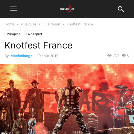
Home
Musiques
Live report
Knotfest France
Musiques
Live report
Knotfest France
751
0
By
Maximilange
-
19 août 2019