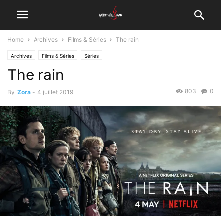
Home
Archives
Films & Séries
The rain
Archives
Films & Séries
Séries
The rain
803
0
By
Zora
-
4 juillet 2019