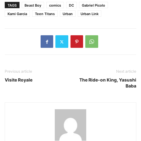
TAGS
Beast Boy
comics
DC
Gabriel Picolo
Kami Garcia
Teen Titans
Urban
Urban Link
Previous article
Next article
Visite Royale
The Ride-on King, Yasushi
Baba