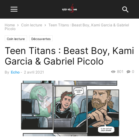
Home
Coin lecture
Teen Titans : Beast Boy, Kami Garcia & Gabriel
Picolo
Coin lecture
Découvertes
Teen Titans : Beast Boy, Kami
Garcia & Gabriel Picolo
801
0
By
Echo
-
2 avril 2021